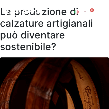
La produzione di
0
IT
EN
calzature artigianali
può diventare
sostenibile?