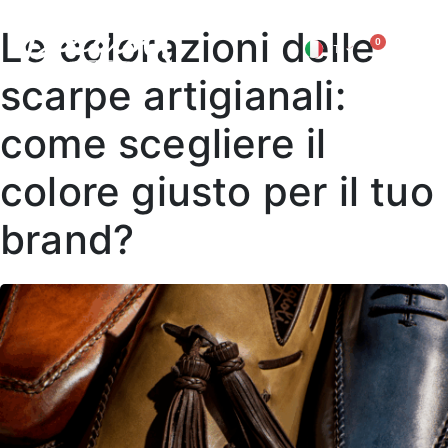
Le colorazioni delle
0
IT
EN
scarpe artigianali:
come scegliere il
colore giusto per il tuo
brand?