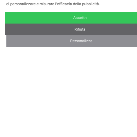
di personalizzare e misurare l'efficacia della pubblicità.
Accetta
Rifiuta
Personalizza
Fabiola, Modellista
“Col mio lavoro do vita
all’idea”