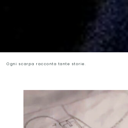
LE NOSTRE MANI
Ogni scarpa racconta tante storie.
CREATORI
DI UN TESORO
ARTIGIANALE