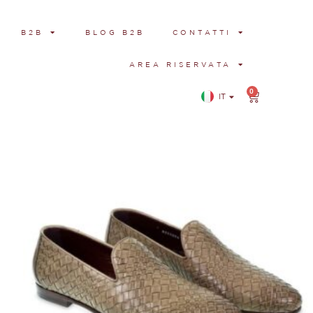
B2B
BLOG B2B
CONTATTI
AREA RISERVATA
0
IT
EN