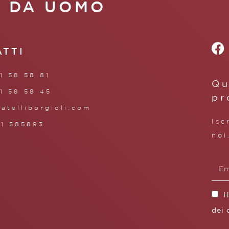
A DA UOMO
ATTI
1 58 58 81
Qu
1 58 58 45
pr
ratelliborgioli.com
Isc
71 585893
noi
H
dei 