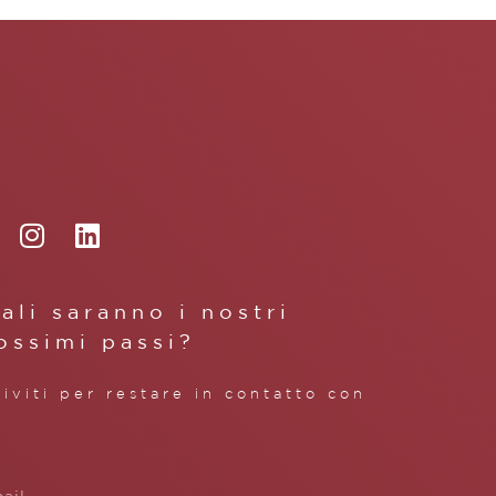
ali saranno i nostri
ossimi passi?
riviti per restare in contatto con
.