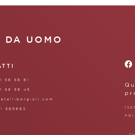
A DA UOMO
ATTI
1 58 58 81
Qu
1 58 58 45
pr
ratelliborgioli.com
Isc
71 585893
noi