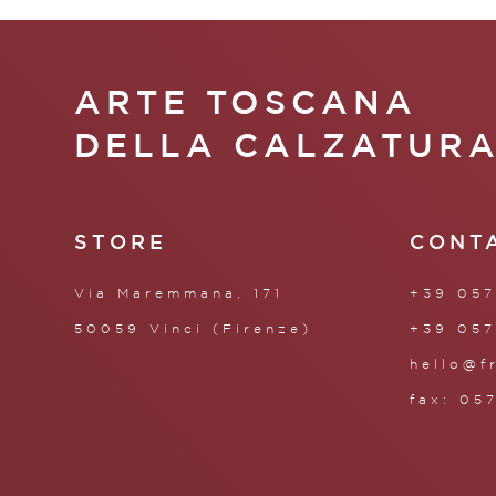
ARTE TOSCANA
DELLA CALZATUR
STORE
CONT
Via Maremmana, 171
+39 057
50059 Vinci (Firenze)
+39 057
hello@f
fax: 05