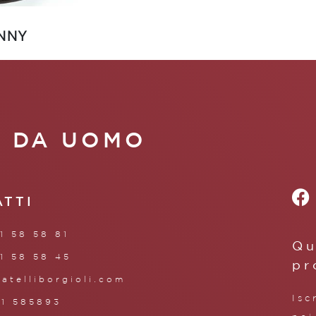
NNY
A DA UOMO
ATTI
1 58 58 81
Qu
1 58 58 45
pr
ratelliborgioli.com
Isc
71 585893