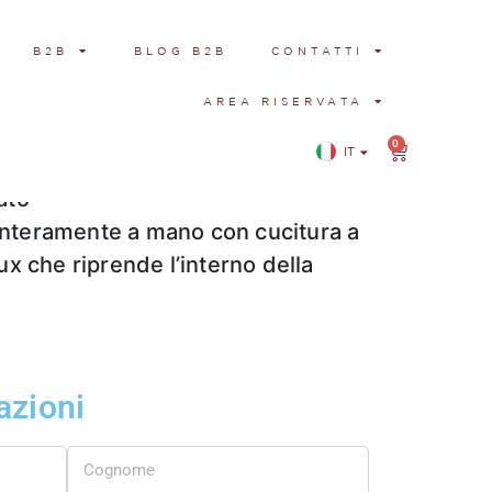
B2B
BLOG B2B
CONTATTI
tampa floreale e fiocco in gros-
AREA RISERVATA
0
IT
EN
ra bordeaux lucida
ato
a interamente a mano con cucitura a
ux che riprende l’interno della
azioni