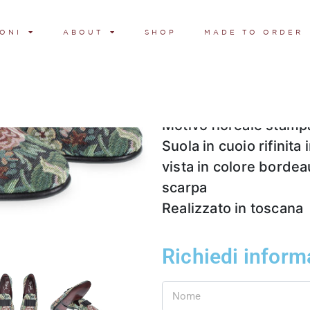
ONI
ABOUT
SHOP
MADE TO ORDER
Pantofola in tessuto s
grain
Fodera in pelle di cap
Motivo floreale stamp
Suola in cuoio rifinit
vista in colore bordea
scarpa
Realizzato in toscana
Richiedi inform