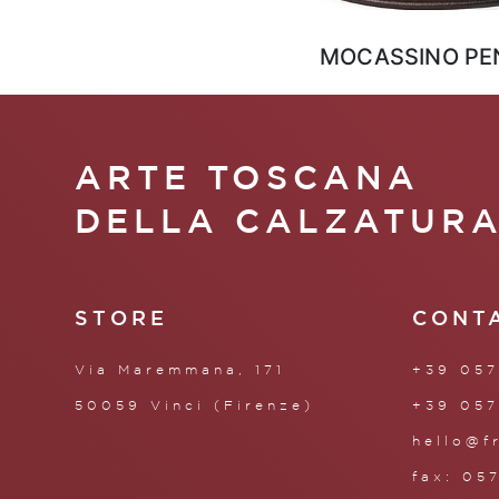
MOCASSINO PE
ARTE TOSCANA
DELLA CALZATUR
STORE
CONT
Via Maremmana, 171
+39 057
50059 Vinci (Firenze)
+39 057
hello@f
fax: 05