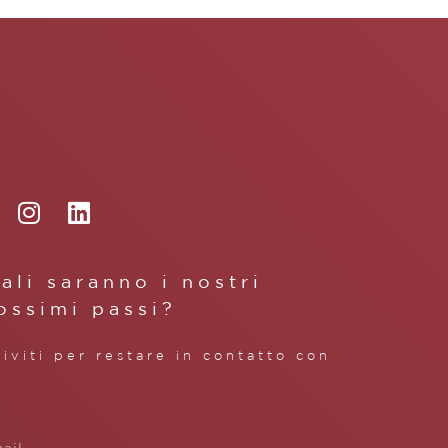
ali saranno i nostri
ossimi passi?
riviti per restare in contatto con
.