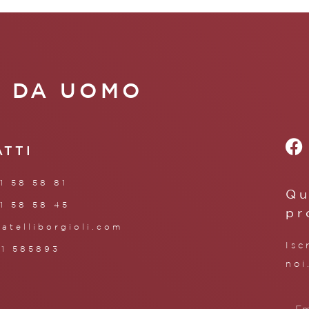
A DA UOMO
ATTI
1 58 58 81
Qu
1 58 58 45
pr
ratelliborgioli.com
Isc
71 585893
noi