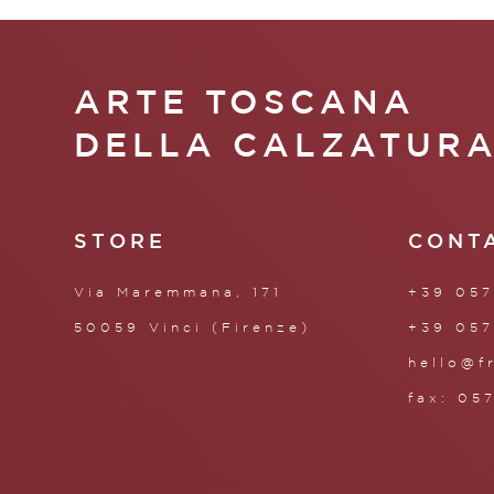
ARTE TOSCANA
DELLA CALZATUR
STORE
CONT
Via Maremmana, 171
+39 057
50059 Vinci (Firenze)
+39 057
hello@f
fax: 05