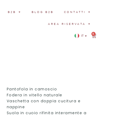
B2B
BLOG B2B
CONTATTI
AREA RISERVATA
0
IT
EN
Pantofola in camoscio
Fodera in vitello naturale
Vaschetta con doppia cucitura e
nappine
Suola in cuoio rifinita interamente a