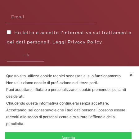
Ho letto e accetto l'informativa sul trattamento
dei dati personali. Leggi
Privacy Policy
.
✕
Questo sito utilizza cookie tecnici necessari al suo funzionamento.
Fratelli Borgioli s.r.l.
Non utilizziamo cookie di profilazione o di terze parti.
Operazione / progetto co-finanziato dal POS FESR
Puoi accettare, rifiutare o personalizzare i cookie premendo i pulsanti
Toscana 2014-2020
desiderati.
Chiudendo questa informativa continuerai senza accettare.
Accettando, sei consapevole che i tuoi dati personali possono essere
raccolti allo scopo di personalizzare e misurare l'efficacia della
Fratelli Borgioli Srl – Via
Maremmana, 171 – 50059 Vinci (FI)
pubblicità.
P.I. 00541050480 – © 2022. Tutti i diritti
riservati.
Accetta