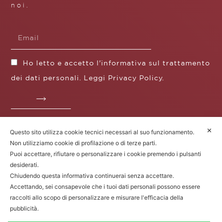
noi.
Ho letto e accetto l'informativa sul trattamento
dei dati personali. Leggi
Privacy Policy
.
✕
Questo sito utilizza cookie tecnici necessari al suo funzionamento.
Fratelli Borgioli s.r.l.
Non utilizziamo cookie di profilazione o di terze parti.
Operazione / progetto co-finanziato dal POS FESR
Puoi accettare, rifiutare o personalizzare i cookie premendo i pulsanti
Toscana 2014-2020
desiderati.
Chiudendo questa informativa continuerai senza accettare.
Accettando, sei consapevole che i tuoi dati personali possono essere
raccolti allo scopo di personalizzare e misurare l'efficacia della
Fratelli Borgioli Srl – Via
Maremmana, 171 – 50059 Vinci (FI)
pubblicità.
P.I. 00541050480 – © 2022. Tutti i diritti