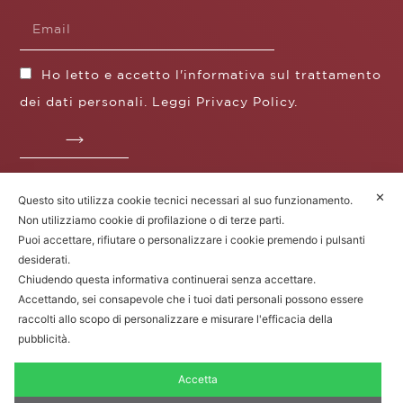
Ho letto e accetto l'informativa sul trattamento
dei dati personali. Leggi
Privacy Policy
.
✕
Questo sito utilizza cookie tecnici necessari al suo funzionamento.
Fratelli Borgioli s.r.l.
Non utilizziamo cookie di profilazione o di terze parti.
Operazione / progetto co-finanziato dal POS FESR
Puoi accettare, rifiutare o personalizzare i cookie premendo i pulsanti
Toscana 2014-2020
desiderati.
Chiudendo questa informativa continuerai senza accettare.
Accettando, sei consapevole che i tuoi dati personali possono essere
raccolti allo scopo di personalizzare e misurare l'efficacia della
Fratelli Borgioli Srl – Via
Maremmana, 171 – 50059 Vinci (FI)
pubblicità.
P.I. 00541050480 – © 2022. Tutti i diritti
riservati.
Accetta
Privacy Policy
|
Cookie Policy
|