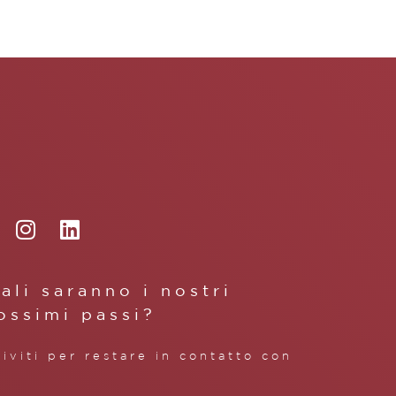
ali saranno i nostri
ossimi passi?
riviti per restare in contatto con
.