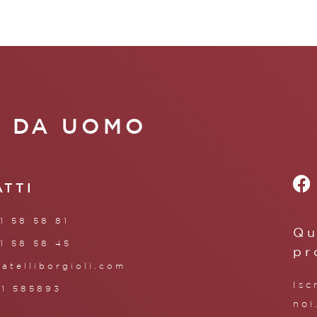
A DA UOMO
ATTI
1 58 58 81
Qu
1 58 58 45
pr
ratelliborgioli.com
Isc
71 585893
noi