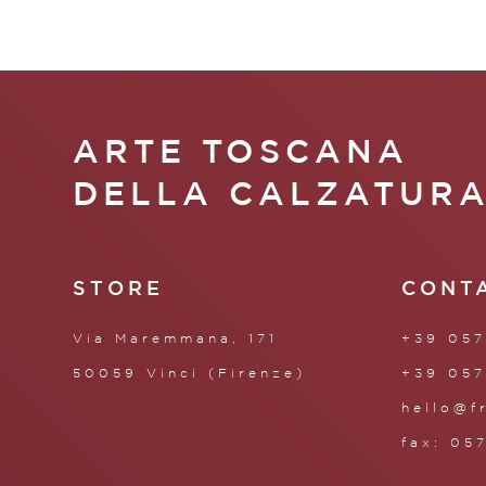
ARTE TOSCANA
DELLA CALZATUR
STORE
CONT
Via Maremmana, 171
+39 057
50059 Vinci (Firenze)
+39 057
hello@f
fax: 05