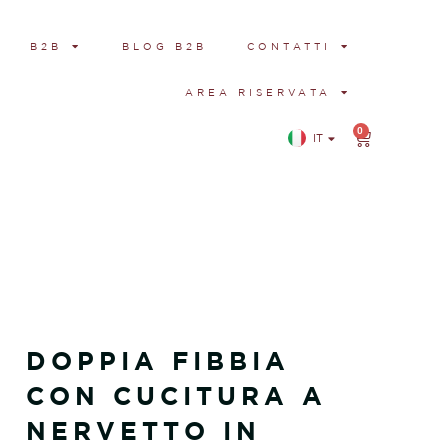
B2B
BLOG B2B
CONTATTI
AREA RISERVATA
0
IT
EN
DOPPIA FIBBIA
CON CUCITURA A
NERVETTO IN