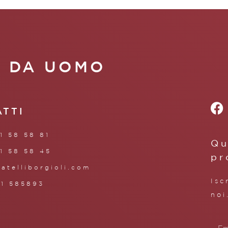
A DA UOMO
ATTI
1 58 58 81
Qu
1 58 58 45
pr
ratelliborgioli.com
Isc
71 585893
noi