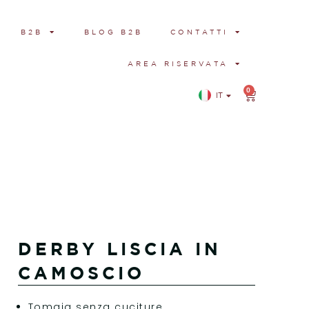
B2B
BLOG B2B
CONTATTI
AREA RISERVATA
0
IT
EN
DERBY LISCIA IN
CAMOSCIO
Tomaia senza cuciture