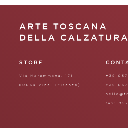
ARTE TOSCANA
DELLA CALZATUR
STORE
CONT
Via Maremmana, 171
+39 057
50059 Vinci (Firenze)
+39 057
hello@f
fax: 05