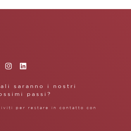
ali saranno i nostri
ossimi passi?
riviti per restare in contatto con
.