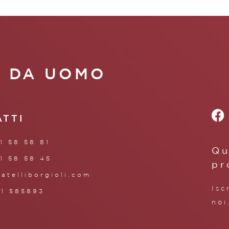
A DA UOMO
ATTI
1 58 58 81
Qu
1 58 58 45
pr
ratelliborgioli.com
Isc
71 585893
noi