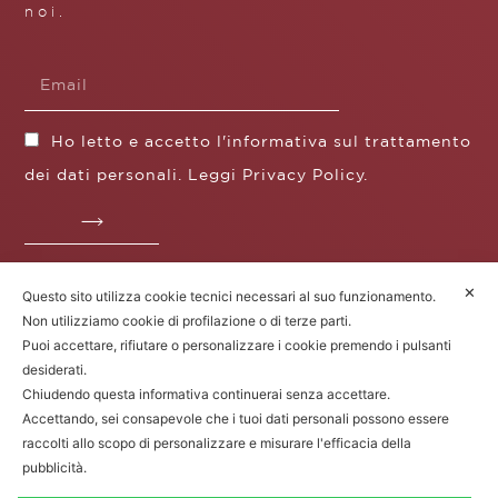
noi.
Ho letto e accetto l'informativa sul trattamento
dei dati personali. Leggi
Privacy Policy
.
✕
Questo sito utilizza cookie tecnici necessari al suo funzionamento.
Fratelli Borgioli s.r.l.
Non utilizziamo cookie di profilazione o di terze parti.
Operazione / progetto co-finanziato dal POS FESR
Puoi accettare, rifiutare o personalizzare i cookie premendo i pulsanti
Toscana 2014-2020
desiderati.
Chiudendo questa informativa continuerai senza accettare.
Accettando, sei consapevole che i tuoi dati personali possono essere
raccolti allo scopo di personalizzare e misurare l'efficacia della
Fratelli Borgioli Srl – Via
Maremmana, 171 – 50059 Vinci (FI)
pubblicità.
P.I. 00541050480 – © 2022. Tutti i diritti