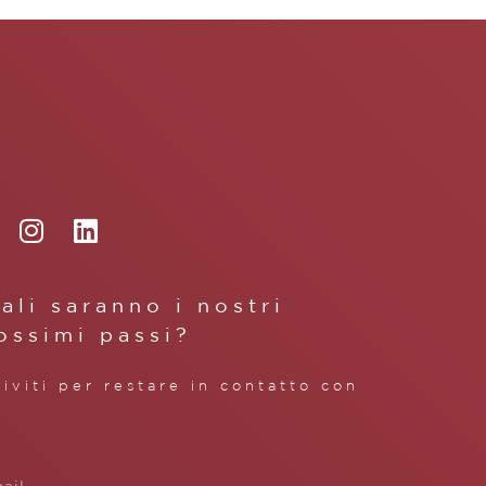
ali saranno i nostri
ossimi passi?
riviti per restare in contatto con
.