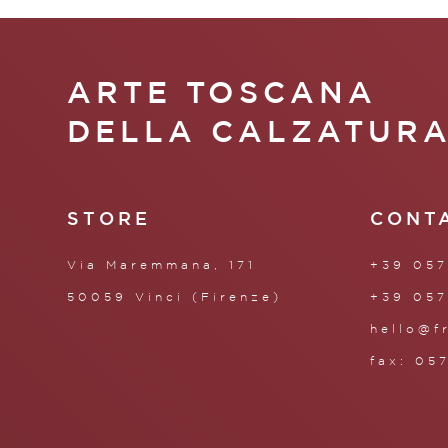
ARTE TOSCANA
DELLA CALZATUR
STORE
CONT
Via Maremmana, 171
+39 057
50059 Vinci (Firenze)
+39 057
hello@f
fax: 05