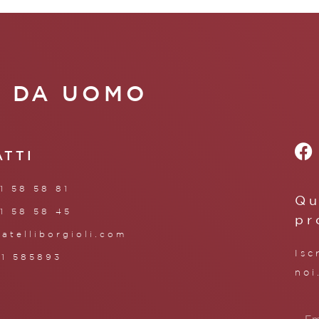
A DA UOMO
ATTI
1 58 58 81
Qu
1 58 58 45
pr
ratelliborgioli.com
Isc
71 585893
noi