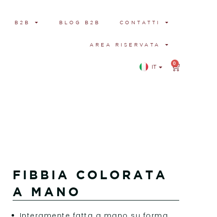
B2B
BLOG B2B
CONTATTI
AREA RISERVATA
0
IT
EN
FIBBIA COLORATA
A MANO
Interamente fatta a mano su forma