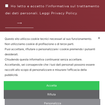
Ho letto e accetto l'informativa sul trattamento
dei dati personali. Leggi
Privacy Policy
.
✕
Questo sito utilizza cookie tecnici necessari al suo funzionamento.
Fratelli Borgioli s.r.l.
Non utilizziamo cookie di profilazione o di terze parti.
Operazione / progetto co-finanziato dal POS FESR
Puoi accettare, rifiutare o personalizzare i cookie premendo i pulsanti
Toscana 2014-2020
desiderati.
Chiudendo questa informativa continuerai senza accettare.
Accettando, sei consapevole che i tuoi dati personali possono essere
raccolti allo scopo di personalizzare e misurare l'efficacia della
Fratelli Borgioli Srl – Via
Maremmana, 171 – 50059 Vinci (FI)
pubblicità.
P.I. 00541050480 – © 2022. Tutti i diritti
riservati.
Accetta
Privacy Policy
|
Cookie Policy
|
Termini e condizioni di vendita
Rifiuta
Personalizza