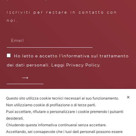
Iscriviti per restare in contatto con
noi.
Ho letto e accetto l'informativa sul trattamento
dei dati personali. Leggi
Privacy Policy
.
✕
Questo sito utilizza cookie tecnici necessari al suo funzionamento.
Fratelli Borgioli s.r.l.
Non utilizziamo cookie di profilazione o di terze parti.
Operazione / progetto co-finanziato dal POS FESR
Puoi accettare, rifiutare o personalizzare i cookie premendo i pulsanti
Toscana 2014-2020
desiderati.
Chiudendo questa informativa continuerai senza accettare.
Accettando, sei consapevole che i tuoi dati personali possono essere