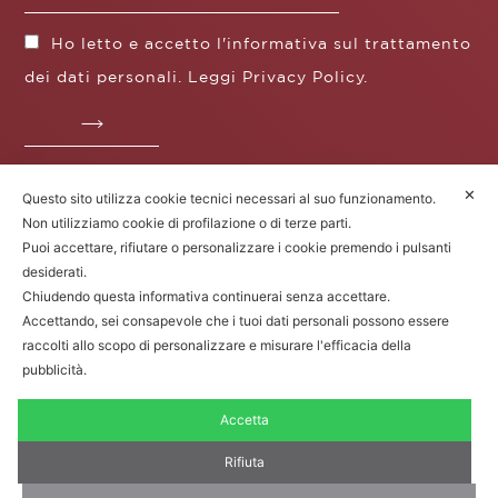
Ho letto e accetto l'informativa sul trattamento
dei dati personali. Leggi
Privacy Policy
.
✕
Questo sito utilizza cookie tecnici necessari al suo funzionamento.
Fratelli Borgioli s.r.l.
Non utilizziamo cookie di profilazione o di terze parti.
Operazione / progetto co-finanziato dal POS FESR
Puoi accettare, rifiutare o personalizzare i cookie premendo i pulsanti
Toscana 2014-2020
desiderati.
Chiudendo questa informativa continuerai senza accettare.
Accettando, sei consapevole che i tuoi dati personali possono essere
raccolti allo scopo di personalizzare e misurare l'efficacia della
Fratelli Borgioli Srl – Via
Maremmana, 171 – 50059 Vinci (FI)
pubblicità.
P.I. 00541050480 – © 2022. Tutti i diritti
riservati.
Accetta
Privacy Policy
|
Cookie Policy
|
Termini e condizioni di vendita
Rifiuta