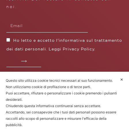
noi.
Ho letto e accetto l'informativa sul trattamento
dei dati personali. Leggi
Privacy Policy
.
✕
Questo sito utilizza cookie tecnici necessari al suo funzionamento.
Fratelli Borgioli s.r.l.
Non utilizziamo cookie di profilazione o di terze parti.
Operazione / progetto co-finanziato dal POS FESR
Puoi accettare, rifiutare o personalizzare i cookie premendo i pulsanti
Toscana 2014-2020
desiderati.
Chiudendo questa informativa continuerai senza accettare.
Accettando, sei consapevole che i tuoi dati personali possono essere
raccolti allo scopo di personalizzare e misurare l'efficacia della
Fratelli Borgioli Srl – Via
Maremmana, 171 – 50059 Vinci (FI)
pubblicità.