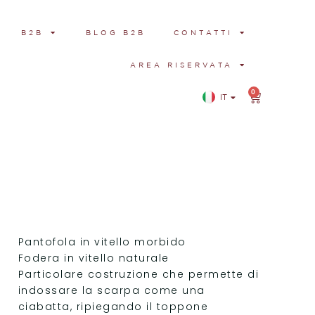
B2B
BLOG B2B
CONTATTI
AREA RISERVATA
0
IT
EN
Pantofola in vitello morbido
Fodera in vitello naturale
Particolare costruzione che permette di
indossare la scarpa come una
ciabatta, ripiegando il toppone