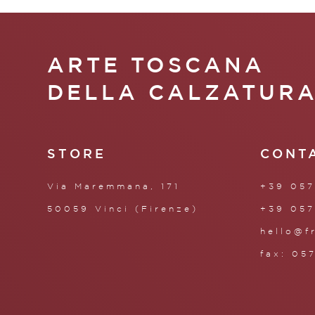
ARTE TOSCANA
DELLA CALZATUR
STORE
CONT
Via Maremmana, 171
+39 057
50059 Vinci (Firenze)
+39 057
hello@f
fax: 05