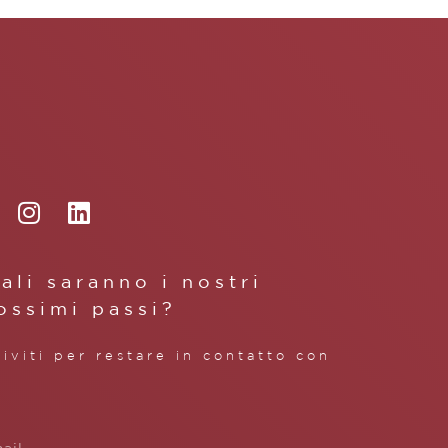
ali saranno i nostri
ossimi passi?
riviti per restare in contatto con
.