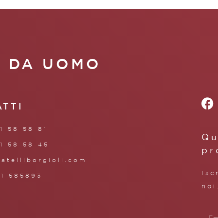
A DA UOMO
ATTI
1 58 58 81
Qu
1 58 58 45
pr
ratelliborgioli.com
Isc
71 585893
noi