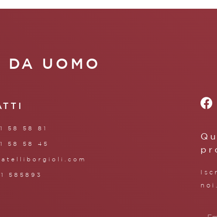
A DA UOMO
ATTI
1 58 58 81
Qu
1 58 58 45
pr
ratelliborgioli.com
Isc
71 585893
noi