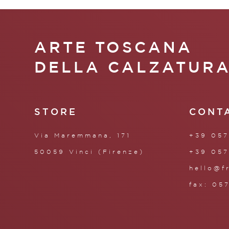
ARTE TOSCANA
DELLA CALZATUR
STORE
CONT
Via Maremmana, 171
+39 057
50059 Vinci (Firenze)
+39 057
hello@f
fax: 05