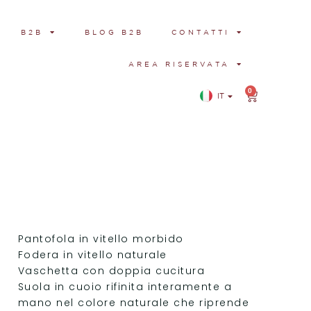
B2B
BLOG B2B
CONTATTI
AREA RISERVATA
0
IT
EN
Pantofola in vitello morbido
Fodera in vitello naturale
Vaschetta con doppia cucitura
Suola in cuoio rifinita interamente a
mano nel colore naturale che riprende