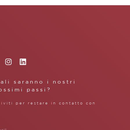
ali saranno i nostri
ossimi passi?
riviti per restare in contatto con
.