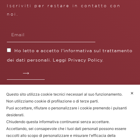
Iscriviti per restare in contatto con
noi.
Ho letto e accetto l'informativa sul trattamento
dei dati personali. Leggi
Privacy Policy
.
✕
Questo sito utilizza cookie tecnici necessari al suo funzionamento.
Fratelli Borgioli s.r.l.
Non utilizziamo cookie di profilazione o di terze parti.
Operazione / progetto co-finanziato dal POS FESR
Puoi accettare, rifiutare o personalizzare i cookie premendo i pulsanti
Toscana 2014-2020
desiderati.
Chiudendo questa informativa continuerai senza accettare.
Accettando, sei consapevole che i tuoi dati personali possono essere
raccolti allo scopo di personalizzare e misurare l'efficacia della
Fratelli Borgioli Srl – Via