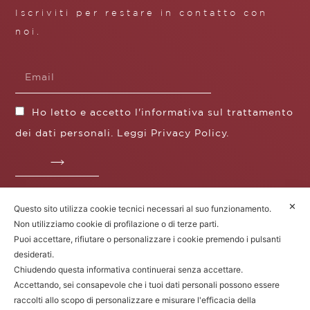
Iscriviti per restare in contatto con
noi.
Ho letto e accetto l'informativa sul trattamento
dei dati personali. Leggi
Privacy Policy
.
✕
Questo sito utilizza cookie tecnici necessari al suo funzionamento.
Fratelli Borgioli s.r.l.
Non utilizziamo cookie di profilazione o di terze parti.
Operazione / progetto co-finanziato dal POS FESR
Puoi accettare, rifiutare o personalizzare i cookie premendo i pulsanti
Toscana 2014-2020
desiderati.
Chiudendo questa informativa continuerai senza accettare.
Accettando, sei consapevole che i tuoi dati personali possono essere
raccolti allo scopo di personalizzare e misurare l'efficacia della
Fratelli Borgioli Srl – Via