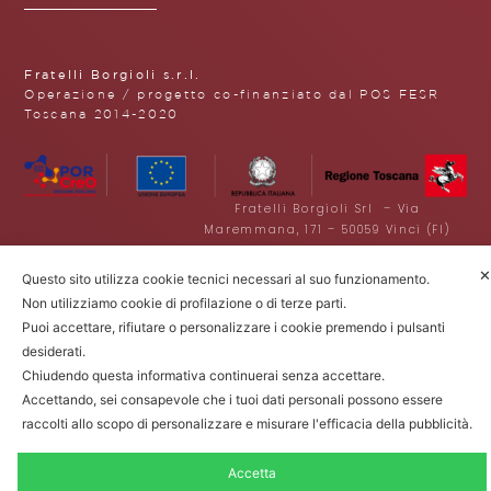
Fratelli Borgioli s.r.l.
Operazione / progetto co-finanziato dal POS FESR
Toscana 2014-2020
Fratelli Borgioli Srl – Via
Maremmana, 171 – 50059 Vinci (FI)
P.I. 00541050480 – © 2022. Tutti i diritti
riservati.
✕
Questo sito utilizza cookie tecnici necessari al suo funzionamento.
Privacy Policy
|
Cookie Policy
|
Non utilizziamo cookie di profilazione o di terze parti.
Termini e condizioni di vendita
Puoi accettare, rifiutare o personalizzare i cookie premendo i pulsanti
desiderati.
Chiudendo questa informativa continuerai senza accettare.
Accettando, sei consapevole che i tuoi dati personali possono essere
raccolti allo scopo di personalizzare e misurare l'efficacia della pubblicità.
Accetta