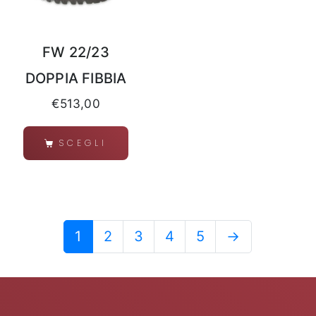
FW 22/23
DOPPIA FIBBIA
€
513,00
SCEGLI
1
2
3
4
5
→