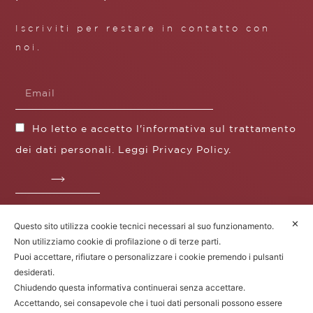
Iscriviti per restare in contatto con
noi.
Ho letto e accetto l'informativa sul trattamento
dei dati personali. Leggi
Privacy Policy
.
✕
Questo sito utilizza cookie tecnici necessari al suo funzionamento.
Fratelli Borgioli s.r.l.
Non utilizziamo cookie di profilazione o di terze parti.
Operazione / progetto co-finanziato dal POS FESR
Puoi accettare, rifiutare o personalizzare i cookie premendo i pulsanti
Toscana 2014-2020
desiderati.
Chiudendo questa informativa continuerai senza accettare.
Accettando, sei consapevole che i tuoi dati personali possono essere