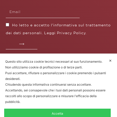
Ho letto e accetto l'informativa sul trattamento
dei dati personali. Leggi
Privacy Policy
.
✕
Questo sito utilizza cookie tecnici necessari al suo funzionamento.
Fratelli Borgioli s.r.l.
Non utilizziamo cookie di profilazione o di terze parti.
Operazione / progetto co-finanziato dal POS FESR
Puoi accettare, rifiutare o personalizzare i cookie premendo i pulsanti
Toscana 2014-2020
desiderati.
Chiudendo questa informativa continuerai senza accettare.
Accettando, sei consapevole che i tuoi dati personali possono essere
raccolti allo scopo di personalizzare e misurare l'efficacia della
Fratelli Borgioli Srl – Via
Maremmana, 171 – 50059 Vinci (FI)
pubblicità.
P.I. 00541050480 – © 2022. Tutti i diritti
riservati.
Accetta
Privacy Policy
|
Cookie Policy
|