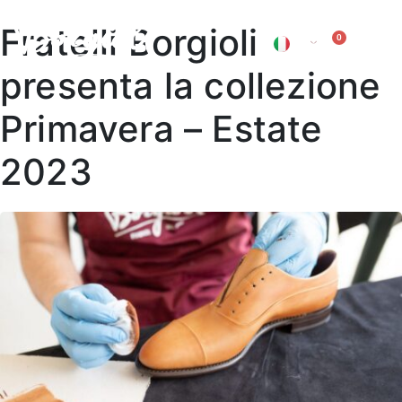
Fratelli Borgioli
0
IT
EN
presenta la collezione
Primavera – Estate
2023