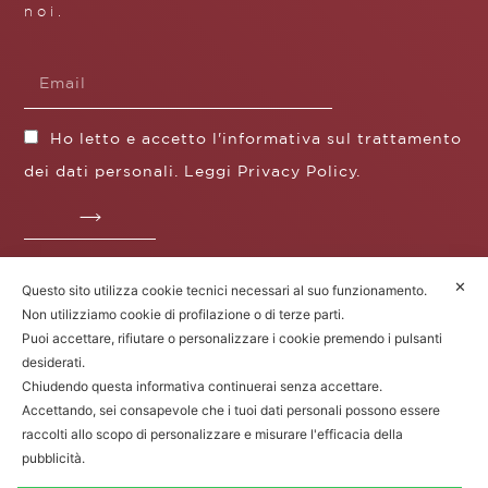
noi.
Ho letto e accetto l'informativa sul trattamento
dei dati personali. Leggi
Privacy Policy
.
✕
Questo sito utilizza cookie tecnici necessari al suo funzionamento.
Fratelli Borgioli s.r.l.
Non utilizziamo cookie di profilazione o di terze parti.
Operazione / progetto co-finanziato dal POS FESR
Puoi accettare, rifiutare o personalizzare i cookie premendo i pulsanti
Toscana 2014-2020
desiderati.
Chiudendo questa informativa continuerai senza accettare.
Accettando, sei consapevole che i tuoi dati personali possono essere
raccolti allo scopo di personalizzare e misurare l'efficacia della
Fratelli Borgioli Srl – Via
Maremmana, 171 – 50059 Vinci (FI)
pubblicità.
P.I. 00541050480 – © 2022. Tutti i diritti