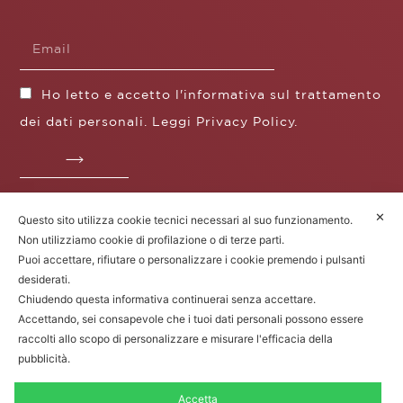
Ho letto e accetto l'informativa sul trattamento
dei dati personali. Leggi
Privacy Policy
.
✕
Questo sito utilizza cookie tecnici necessari al suo funzionamento.
Fratelli Borgioli s.r.l.
Non utilizziamo cookie di profilazione o di terze parti.
Operazione / progetto co-finanziato dal POS FESR
Puoi accettare, rifiutare o personalizzare i cookie premendo i pulsanti
Toscana 2014-2020
desiderati.
Chiudendo questa informativa continuerai senza accettare.
Accettando, sei consapevole che i tuoi dati personali possono essere
raccolti allo scopo di personalizzare e misurare l'efficacia della
Fratelli Borgioli Srl – Via
Maremmana, 171 – 50059 Vinci (FI)
pubblicità.
P.I. 00541050480 – © 2022. Tutti i diritti
riservati.
Accetta