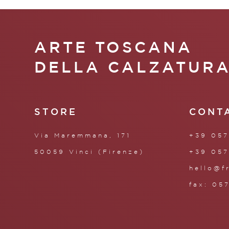
ARTE TOSCANA
DELLA CALZATUR
STORE
CONT
Via Maremmana, 171
+39 057
50059 Vinci (Firenze)
+39 057
hello@f
fax: 05