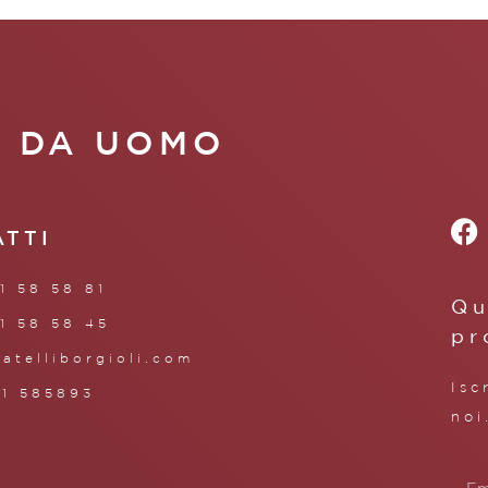
A DA UOMO
ATTI
1 58 58 81
Qu
1 58 58 45
pr
ratelliborgioli.com
Isc
71 585893
noi