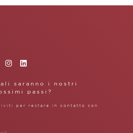
ali saranno i nostri
ossimi passi?
riviti per restare in contatto con
.