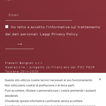
Ho letto e accetto l'informativa sul trattamento
dei dati personali. Leggi
Privacy Policy
.
Fratelli Borgioli s.r.l.
Operazione / progetto co-finanziato dal POS FESR
Toscana 2014-2020
✕
Questo sito utilizza cookie tecnici necessari al suo funzionamento.
Non utilizziamo cookie di profilazione o di terze parti.
Puoi accettare, rifiutare o personalizzare i cookie premendo i pulsanti
Fratelli Borgioli Srl – Via
desiderati.
Maremmana, 171 – 50059 Vinci (FI)
P.I. 00541050480 – © 2022. Tutti i diritti
Chiudendo questa informativa continuerai senza accettare.
riservati.