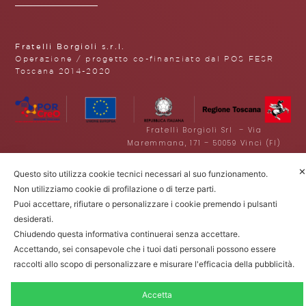
Fratelli Borgioli s.r.l.
Operazione / progetto co-finanziato dal POS FESR
Toscana 2014-2020
Fratelli Borgioli Srl – Via
Maremmana, 171 – 50059 Vinci (FI)
P.I. 00541050480 – © 2022. Tutti i diritti
riservati.
✕
Questo sito utilizza cookie tecnici necessari al suo funzionamento.
Privacy Policy
|
Cookie Policy
|
Non utilizziamo cookie di profilazione o di terze parti.
Termini e condizioni di vendita
Puoi accettare, rifiutare o personalizzare i cookie premendo i pulsanti
desiderati.
Chiudendo questa informativa continuerai senza accettare.
Accettando, sei consapevole che i tuoi dati personali possono essere
raccolti allo scopo di personalizzare e misurare l'efficacia della pubblicità.
Accetta