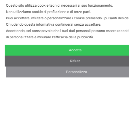
Questo sito utilizza cookie tecnici necessari al suo funzionamento.
Non utilizziamo cookie di profilazione o di terze parti.
Puoi accettare, rifiutare o personalizzare i cookie premendo i pulsanti deside
Seguendo la nostra natura artigiana, Premium
Chiudendo questa informativa continuerai senza accettare.
Reseller non è un semplice club ma un mondo di
Accettando, sei consapevole che i tuoi dati personali possono essere raccolti
vantaggi concreti, da toccare con mano e da
di personalizzare e misurare l'efficacia della pubblicità.
utilizzare come strumenti preziosi per fare
sempre meglio il proprio lavoro.
Accetta
Rifiuta
Personalizza