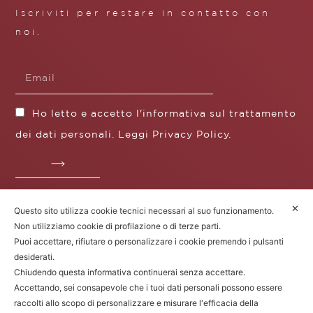
Iscriviti per restare in contatto con
noi.
Ho letto e accetto l'informativa sul trattamento
dei dati personali. Leggi
Privacy Policy
.
✕
Questo sito utilizza cookie tecnici necessari al suo funzionamento.
Fratelli Borgioli s.r.l.
Non utilizziamo cookie di profilazione o di terze parti.
Operazione / progetto co-finanziato dal POS FESR
Puoi accettare, rifiutare o personalizzare i cookie premendo i pulsanti
Toscana 2014-2020
desiderati.
Chiudendo questa informativa continuerai senza accettare.
Accettando, sei consapevole che i tuoi dati personali possono essere
raccolti allo scopo di personalizzare e misurare l'efficacia della
Fratelli Borgioli Srl – Via