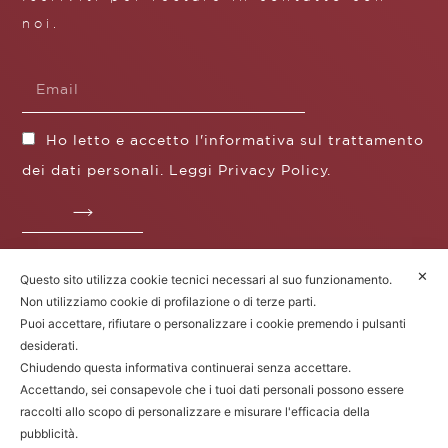
noi.
Ho letto e accetto l'informativa sul trattamento
dei dati personali. Leggi
Privacy Policy
.
✕
Questo sito utilizza cookie tecnici necessari al suo funzionamento.
Fratelli Borgioli s.r.l.
Non utilizziamo cookie di profilazione o di terze parti.
Operazione / progetto co-finanziato dal POS FESR
Puoi accettare, rifiutare o personalizzare i cookie premendo i pulsanti
Toscana 2014-2020
desiderati.
Chiudendo questa informativa continuerai senza accettare.
Accettando, sei consapevole che i tuoi dati personali possono essere
raccolti allo scopo di personalizzare e misurare l'efficacia della
Fratelli Borgioli Srl – Via
Maremmana, 171 – 50059 Vinci (FI)
pubblicità.