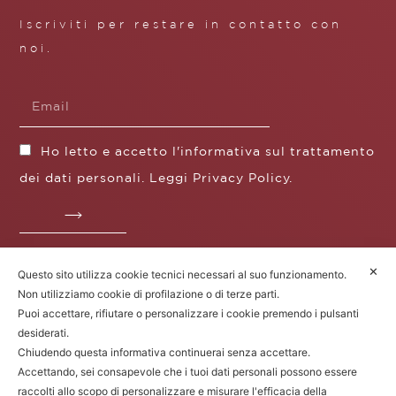
Iscriviti per restare in contatto con
noi.
Ho letto e accetto l'informativa sul trattamento
dei dati personali. Leggi
Privacy Policy
.
✕
Questo sito utilizza cookie tecnici necessari al suo funzionamento.
Fratelli Borgioli s.r.l.
Non utilizziamo cookie di profilazione o di terze parti.
Operazione / progetto co-finanziato dal POS FESR
Puoi accettare, rifiutare o personalizzare i cookie premendo i pulsanti
Toscana 2014-2020
desiderati.
Chiudendo questa informativa continuerai senza accettare.
Accettando, sei consapevole che i tuoi dati personali possono essere
raccolti allo scopo di personalizzare e misurare l'efficacia della
Fratelli Borgioli Srl – Via