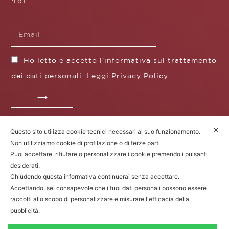
noi.
Ho letto e accetto l'informativa sul trattamento
dei dati personali. Leggi
Privacy Policy
.
✕
Questo sito utilizza cookie tecnici necessari al suo funzionamento.
Fratelli Borgioli s.r.l.
Non utilizziamo cookie di profilazione o di terze parti.
Operazione / progetto co-finanziato dal POS FESR
Puoi accettare, rifiutare o personalizzare i cookie premendo i pulsanti
Toscana 2014-2020
desiderati.
Chiudendo questa informativa continuerai senza accettare.
Accettando, sei consapevole che i tuoi dati personali possono essere
raccolti allo scopo di personalizzare e misurare l'efficacia della
Fratelli Borgioli Srl – Via
Maremmana, 171 – 50059 Vinci (FI)
pubblicità.
P.I. 00541050480 – © 2022. Tutti i diritti