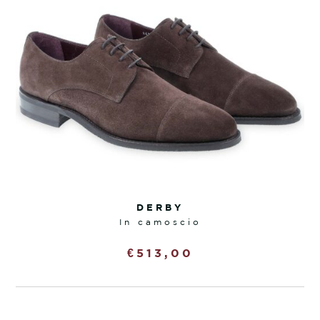
DERBY
in camoscio
€
513,00