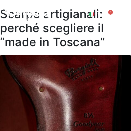
Scarpe artigianali:
0
IT
EN
perché scegliere il
“made in Toscana”