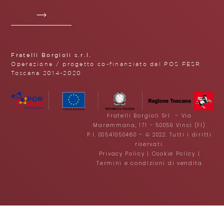
Fratelli Borgioli s.r.l.
Operazione / progetto co-finanziato dal POS FESR
Toscana 2014-2020
Fratelli Borgioli Srl – Via
Maremmana, 171 – 50059 Vinci (FI)
P.I. 00541050480 – © 2022. Tutti i diritti
riservati.
Privacy Policy
|
Cookie Policy
|
Termini e condizioni di vendita