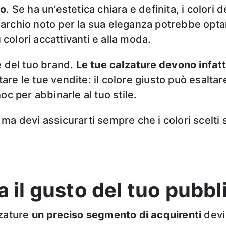
io
. Se ha un’estetica chiara e definita, i colori
rchio noto per la sua eleganza potrebbe optare 
olori accattivanti e alla moda.
e del tuo brand.
Le tue calzature devono infatt
re le tue vendite: il colore giusto può esaltar
oc per abbinarle al tuo stile.
a devi assicurarti sempre che i colori scelti si
a il gusto del tuo pubbl
lzature
un preciso segmento di acquirenti
dev