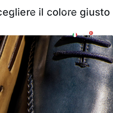
egliere il colore giusto
B2B
BLOG B2B
CONTATTI
AREA RISERVATA
0
IT
EN