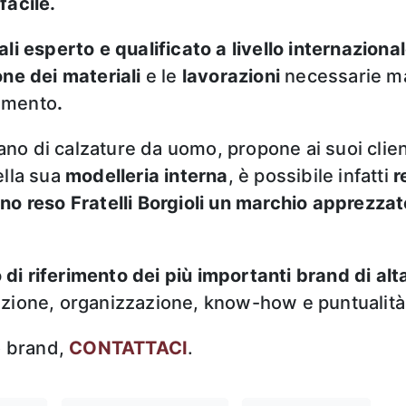
facile.
li esperto e qualificato a livello internaziona
one dei materiali
e le
lavorazioni
necessarie ma
rimento
.
ano di calzature da uomo, propone ai suoi client
ella sua
modelleria interna
, è possibile infatti
r
nno reso Fratelli Borgioli un marchio apprezza
o di riferimento dei più importanti brand di al
ezione, organizzazione, know-how e puntualità
o brand,
CONTATTACI
.