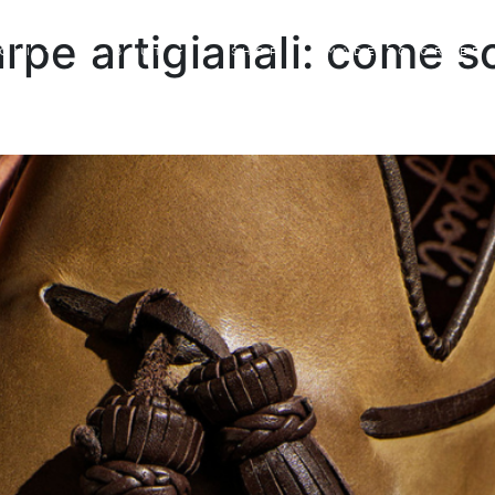
rpe artigianali: come sc
ONI
ABOUT
SHOP
MADE TO ORDER