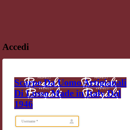
Accedi
Scarpe Da Uomo Artigianali
Di Lusso Made in Italy Dal
1946