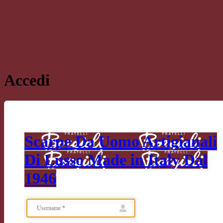
Accedi
Scarpe Da Uomo Artigianali
Di Lusso Made in Italy Dal
1946