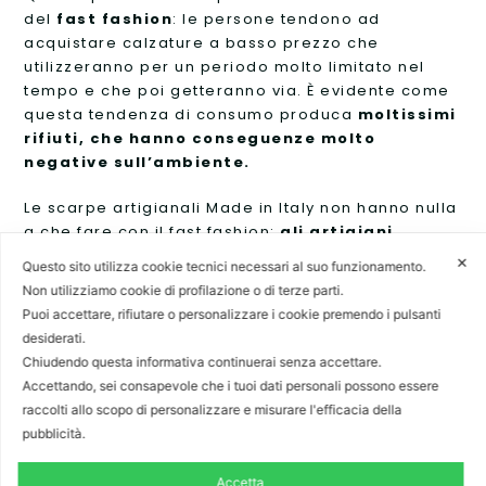
del
fast fashion
: le persone tendono ad
acquistare calzature a basso prezzo che
utilizzeranno per un periodo molto limitato nel
tempo e che poi getteranno via. È evidente come
questa tendenza di consumo produca
moltissimi
rifiuti, che hanno conseguenze molto
negative sull’ambiente.
Le scarpe artigianali Made in Italy non hanno nulla
a che fare con il fast fashion:
gli artigiani
producono ogni calzatura a mano
, prestando
✕
Questo sito utilizza cookie tecnici necessari al suo funzionamento.
particolare attenzione all’utilizzo delle migliori
Non utilizziamo cookie di profilazione o di terze parti.
materie prime
, prive di qualsiasi sostanza
Puoi accettare, rifiutare o personalizzare i cookie premendo i pulsanti
tossica o inquinante
. L’alta qualità delle
desiderati.
calzature fa sì che queste
durino nel tempo
,
Chiudendo questa informativa continuerai senza accettare.
senza il bisogno di essere continuamente
Accettando, sei consapevole che i tuoi dati personali possono essere
cambiate, riducendo, conseguentemente, la
raccolti allo scopo di personalizzare e misurare l'efficacia della
quantità di rifiuti prodotta e l’impatto
pubblicità.
sull’ambiente.
Accetta