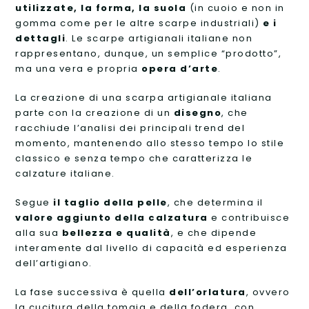
utilizzate, la forma, la suola
(in cuoio e non in
gomma come per le altre scarpe industriali)
e i
dettagli
. Le scarpe artigianali italiane non
rappresentano, dunque, un semplice “prodotto”,
ma una vera e propria
opera d’arte
.
La creazione di una scarpa artigianale italiana
parte con la creazione di un
disegno
, che
racchiude l’analisi dei principali trend del
momento, mantenendo allo stesso tempo lo stile
classico e senza tempo che caratterizza le
calzature italiane.
Segue
il taglio della pelle
, che determina il
valore aggiunto della calzatura
e contribuisce
alla sua
bellezza e qualità
, e che dipende
interamente dal livello di capacità ed esperienza
dell’artigiano.
La fase successiva è quella
dell’orlatura
, ovvero
la cucitura della tomaia e della fodera, con