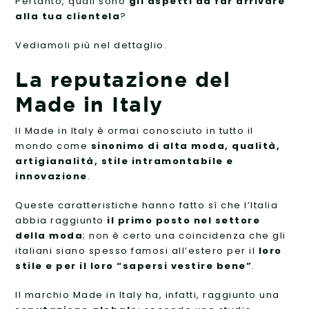
Pertanto, quali sono
gli aspetti da far arrivare
alla tua clientela
?
Vediamoli più nel dettaglio.
La reputazione del
Made in Italy
Il Made in Italy è ormai conosciuto in tutto il
mondo come
sinonimo di alta moda, qualità,
artigianalità, stile intramontabile e
innovazione
.
Queste caratteristiche hanno fatto sì che l’Italia
abbia raggiunto
il primo posto nel settore
della moda
; non è certo una coincidenza che gli
italiani siano spesso famosi all’estero per il
loro
stile e per il loro “sapersi vestire bene”
.
Il marchio Made in Italy ha, infatti, raggiunto una